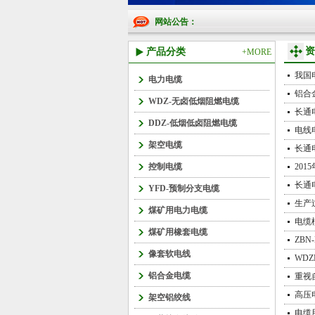
网站公告：
资
产品分类
+MORE
我国
电力电缆
铝合
WDZ-无卤低烟阻燃电缆
长通
DDZ-低烟低卤阻燃电缆
电线
架空电缆
长通
控制电缆
20
长通
YFD-预制分支电缆
生产
煤矿用电力电缆
电缆
煤矿用橡套电缆
ZBN
像套软电线
WDZ
铝合金电缆
重视
高压
架空铝绞线
电缆