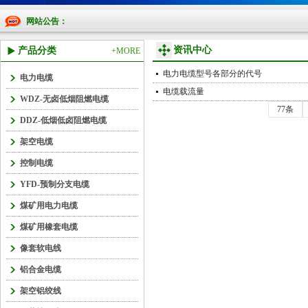
网站公告：
甘
资讯中心
产品分类
+MORE
电力电缆型号各部分的代号
电力电缆
电缆载流量
WDZ-无卤低烟阻燃电缆
77条
DDZ-低烟低卤阻燃电缆
架空电缆
控制电缆
YFD-预制分支电缆
煤矿用电力电缆
煤矿用橡套电缆
像套软电线
铝合金电缆
架空铝绞线