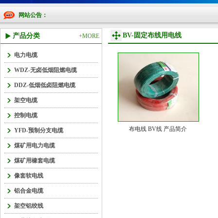
网站公告：
BV-固定布线用电线
产品分类
+MORE
电力电缆
WDZ-无卤低烟阻燃电缆
DDZ-低烟低卤阻燃电缆
架空电缆
控制电缆
布电线 BV线 产品简介
YFD-预制分支电缆
煤矿用电力电缆
煤矿用橡套电缆
像套软电线
铝合金电缆
架空铝绞线