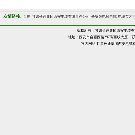
友情链接:
百度
甘肃长通集团西安电缆有限责任公司
长安牌电线电缆
电缆英才
版权所有：甘肃长通集团西安电缆有
联
地址：西安市自强西路297号西线大厦
官方网站
甘肃长通集团西安电缆有