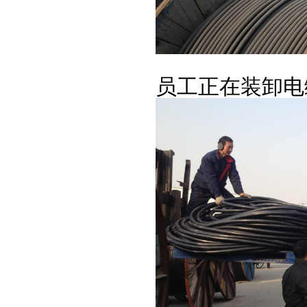
员工正在装卸电