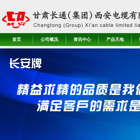
首页
公司概况
资讯中心
产品天地