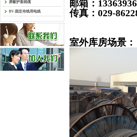
邮箱：13363936
屏蔽护套线缆
传真：029-8622
BV-固定布线用电线
室外库房场景：