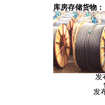
库房存储货物：
发布单位：
发