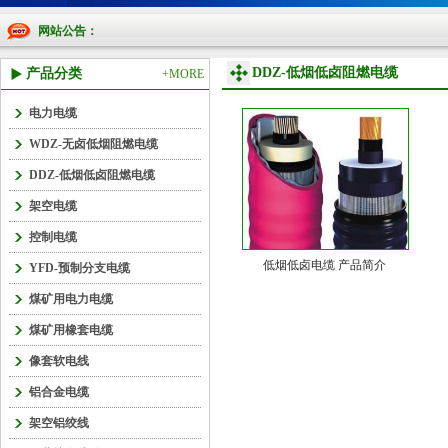
网站公告：
DDZ-低烟低卤阻燃电缆
产品分类
+MORE
电力电缆
WDZ-无卤低烟阻燃电缆
DDZ-低烟低卤阻燃电缆
架空电缆
控制电缆
低烟低卤电缆 产品简介
YFD-预制分支电缆
煤矿用电力电缆
煤矿用橡套电缆
像套软电线
铝合金电缆
架空铝绞线