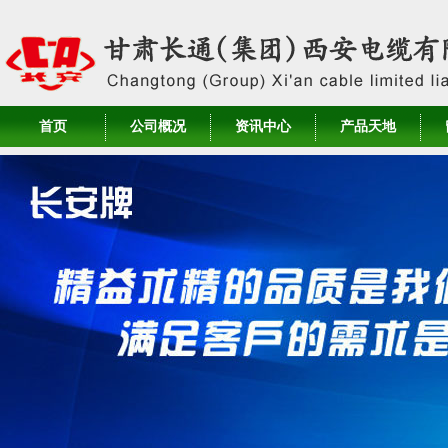
首页
公司概况
资讯中心
产品天地