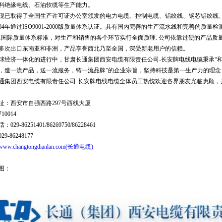
料绝缘电线、石油软缆等生产能力。
已取得了全国生产许可证办公室颁发的电力电缆、控制电缆、铝绞线、钢芯铝绞线、
004年通过ISO9001-2000版质量体系认证。具有国内完善的生产流水线和完善的质
9001国际质量体系标准，对生产和销售的各个环节实行全面质理. 公司依靠过硬的产
多次出口东南亚和非洲，产品享誉西北乃至全国，深受新老用户的信赖。
经济一体化的进行中，
甘肃长通集团西安电缆有限责任公司-
长安牌电线电缆秉承“
，造一流产品，送一流服务，铸一流品牌”的企业宗旨，坚持科技是第一生产力的理
通集团西安电缆有限责任公司-长安牌电线电缆全体员工热忱欢迎各界朋友光临惠顾，
址：西安市自强西路297号西线大厦
10014
：029-
86251401
/86269750/86228461
9-86248177
www.changtongdianlan.com
(长通电缆
)
图：