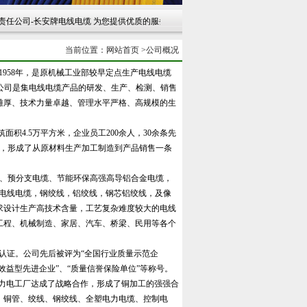
-长安牌电线电缆 为您提供优质的服务 感谢您的光临 联系电话：029-8625140
当前位置：
网站首页
>
公司概况
958年，是原机械工业部较早定点生产电线电缆
任公司是集电线电缆产品的研发、生产、检测
、
销售
雄厚、技术力量卓越、管理水平严格
、高
规模的生
面积4.5万平方米，企业员工200余人，30余条先
处，形成了从原材料生产加工制造到产品销售一条
缆、预分支电缆、节能环保高强高导铝合金电缆，
讯电线电缆，钢绞线，铝绞线，钢芯铝绞线，及像
求设计生产高技术含量，工艺复杂难度较大的电线
工程、机械制造、家居、汽车
、桥梁
、
民用等各个
制认证。公司先后被评为“全国行业质量示范企
量效益型先进企业”、“质量信誉保险单位”等称号。
力电工厂达成了战略合作，形成了铜加工的强强合
、铜管、绞线、钢绞线、全塑电力电缆、控制电