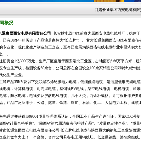
甘肃长通集团西安电缆有限责任公司
司概况
长通集团西安电缆有限责任公司--
长安牌电线电缆前身为原西安电线电缆总厂，始建于1
，已有50多年的历史（产品注册商标为“长安牌”）。 甘肃长通集团西安电缆有限责
的专业化、现代化生产制造加工企业，至今已发展为陕西省电线电缆行业中经济实力
之一。
注册资金1亿3000万元，
生产厂区坐落于西安渭北工业区，占地面积6.66万平方米，建筑
缆专业生产线，检测设备60余台，公司总部在全国设立100余家销售公司和特约经销
代化生产企业。
导产品35KV及以下交联聚乙烯绝缘电力电缆，低烟低卤电缆、清洁型低烟无卤电
线电缆，计算机电缆，耐高温电缆，塑铜线BV电线，架空电线电缆，电梯电缆，通
电缆，防水电缆，电线类及屏蔽电线电缆，几十大类，万余种规格。并可根据用户要
品，产品广泛应用于：公路
、隧道
、铁路、煤矿
、
石油、化工、大型电力工程、建筑
先通过并获得IS09001质量管理体系认证，全国工业产品生产许可证，国家CCC强
“陕西省计量合格单位”、“陕西省第六届消费者信得过产品”、“质量稳定性企业”、“质
甘肃长通集团西安电缆有限责任公司-长安牌电线电缆
与陕西最大的铜加工企业陕西通
企业的竞争力上了一个台阶。合作公司具备电工用铜线坯、低金属铜线、漆包绕组线