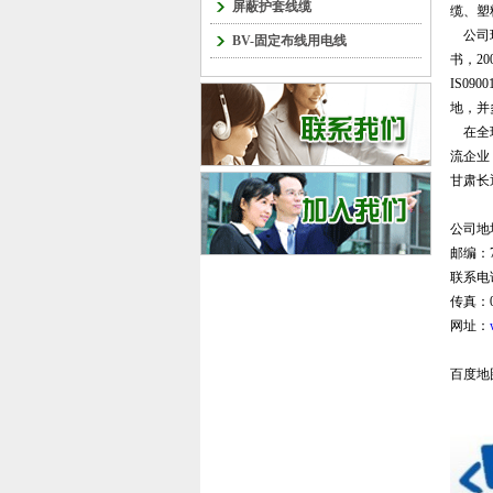
屏蔽护套线缆
缆、塑
公司现
BV-固定布线用电线
书，2
IS0
地，并
在全球
流企业
甘肃长
公司地
邮编：7
联系电话
传真：02
网址：
百度地