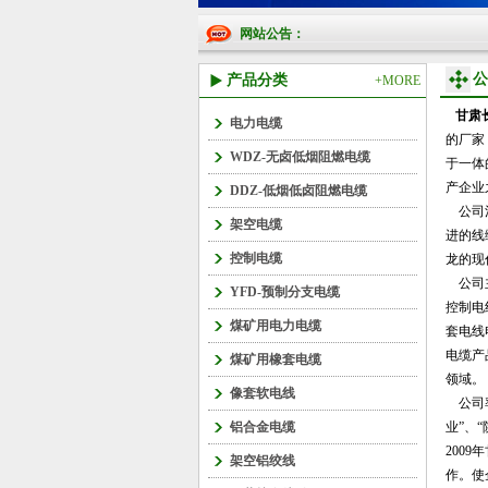
网站公告：
公
产品分类
+MORE
甘肃
电力电缆
的厂家
WDZ-无卤低烟阻燃电缆
于一体
产企业
DDZ-低烟低卤阻燃电缆
公司
架空电缆
进的线
控制电缆
龙的现
公司主
YFD-预制分支电缆
控制电
煤矿用电力电缆
套电线
电缆产
煤矿用橡套电缆
领域。
像套软电线
公司率
铝合金电缆
业”、
2009年
架空铝绞线
作。使