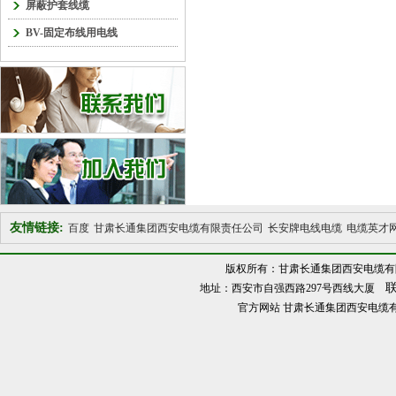
屏蔽护套线缆
BV-固定布线用电线
友情链接:
百度
甘肃长通集团西安电缆有限责任公司
长安牌电线电缆
电缆英才
版权所有：甘肃长通集团西安电缆有
联
地址：西安市自强西路297号西线大厦
官方网站
甘肃长通集团西安电缆有