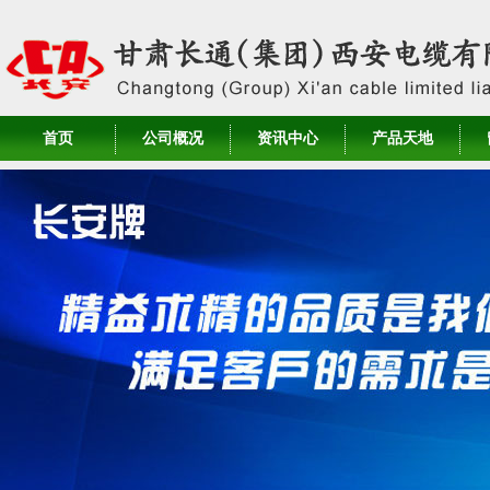
首页
公司概况
资讯中心
产品天地