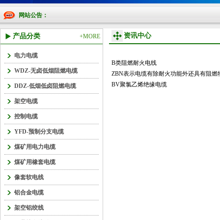
网站公告：
资讯中心
产品分类
+MORE
电力电缆
B类阻燃耐火电线
WDZ-无卤低烟阻燃电缆
ZBN表示电缆有除耐火功能外还具有阻燃
BV聚氯乙烯绝缘电缆
DDZ-低烟低卤阻燃电缆
架空电缆
控制电缆
YFD-预制分支电缆
煤矿用电力电缆
煤矿用橡套电缆
像套软电线
铝合金电缆
架空铝绞线