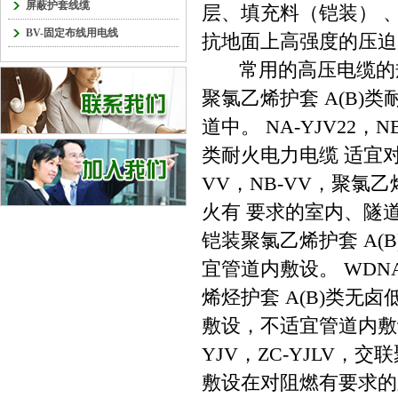
屏蔽护套线缆
层、填充料（铠装） 
BV-固定布线用电线
抗地面上高强度的压迫
常用的高压电缆的规格型
聚氯乙烯护套 A(B)
道中。 NA-YJV22，
类耐火电力电缆 适宜
VV，NB-VV，聚氯
火有 要求的室内、隧
铠装聚氯乙烯护套 A(
宜管道内敷设。 WDNA
烯烃护套 A(B)类无
敷设，不适宜管道内敷设。 Z
YJV，ZC-YJLV，
敷设在对阻燃有要求的室内