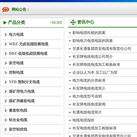
网站公告：
资讯中心
产品分类
+MORE
影响电缆性能的因素
电力电缆
影响电力电缆电阻的因素
WDZ-无卤低烟阻燃电缆
甘肃长通集团西安电缆有限责任公司
DDZ-低烟低卤阻燃电缆
长安牌电线电缆公司简介
架空电缆
长安牌电线电缆加工检验标准
控制电缆
企业以人为本 员工以厂为荣
电力电缆的分类标准
YFD-预制分支电缆
长安牌电线电缆简介
煤矿用电力电缆
电力电缆型号说明
煤矿用橡套电缆
长安牌电线电缆新闻
像套软电线
长通电线电缆简介
铝合金电缆
电线电缆报价
长安电线电缆加工检验标准
架空铝绞线
甘肃长通集团西安电缆有限责任公司