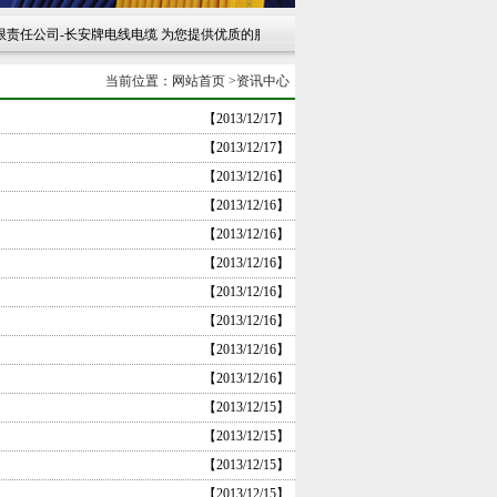
公司-长安牌电线电缆 为您提供优质的服务 感谢您的光临 联系电话：029-86251
当前位置：
网站首页
>
资讯中心
【2013/12/17】
【2013/12/17】
【2013/12/16】
【2013/12/16】
【2013/12/16】
【2013/12/16】
【2013/12/16】
【2013/12/16】
【2013/12/16】
【2013/12/16】
【2013/12/15】
【2013/12/15】
【2013/12/15】
【2013/12/15】