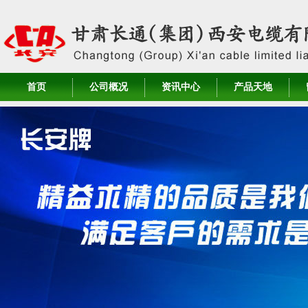
首页
公司概况
资讯中心
产品天地