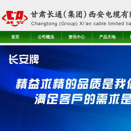
首页
公司概况
资讯中心
产品天地