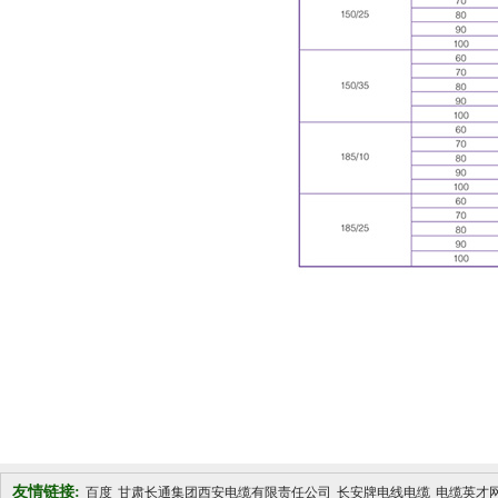
友情链接:
百度
甘肃长通集团西安电缆有限责任公司
长安牌电线电缆
电缆英才