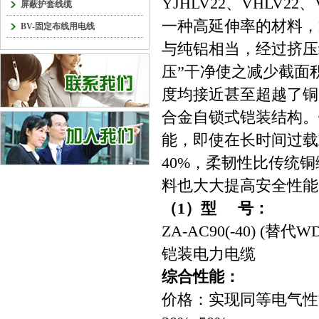
YJHLV22、VHLV
屏蔽护套线缆
一种高延伸率的材料，
BV-固定布线用电线
与纯铝相当，经过挤压
压”干净使之减少截面
度均接近甚至超越了铜
合金自锁式铠装结构。
能，即使在长时间过载
40%，柔韧性比传统
料也大大提高安全性能
（1）型 号：
ZA-AC90(-40) (
铠装电力电缆
综合性能：
价格：实现同等电气性