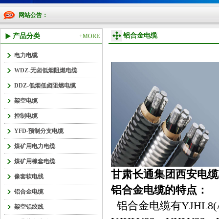
网站公告：
铝合金电缆
产品分类
+MORE
电力电缆
WDZ-无卤低烟阻燃电缆
DDZ-低烟低卤阻燃电缆
架空电缆
控制电缆
YFD-预制分支电缆
煤矿用电力电缆
煤矿用橡套电缆
甘肃长通集团西安电缆
像套软电线
铝合金电缆的特点：
铝合金电缆
铝合金电缆有YJHL8(AC9
架空铝绞线