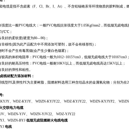
绍：
卤电缆是指不含卤素（F、Cl、Br、I、At）、不含铅镉铬汞等环境物质的胶料制成
抗张强度比一般PVC电线大：一般PVC电线抗张强度大于1.05Kgf/mm2，而低烟无卤电线抗张
105)℃℃；
具备良好的柔软度(硬度为80—90)；
 具有非移性(因为此产品配方中不用添加可塑剂，故不会有移形性)；
 燃烧时不会产生有毒黑烟(会产生少量白色烟雾)；
具有较高的体积电阻率：PVC电线一般为1012~1015?/cm3，低烟无卤电线大于1016?/cm3
 具有良好的耐高压特性：PVC电线一般耐10KV以上，而低烟无卤电线高达15KV以上；
 具有良好的弹性和粘性。
卤线材配方添加材料：
 选用线型PE及弹性PE为主要树脂，阻燃材料选用三种含结晶水的金属氧化物：分别为在20
号:
-KYJY、WDZ-KYJY、 WDZN-KYJY22、 WDZ-KYJY22、 WDZN-KYJYP2、
WDZN
火交联电力电缆
JV、WDZN-YJV、 WDZN-YJV22、 WDZ-YJY22
BYJ、WDZN-BYJ
低烟无卤阻燃耐火电线电缆
YJ
电线