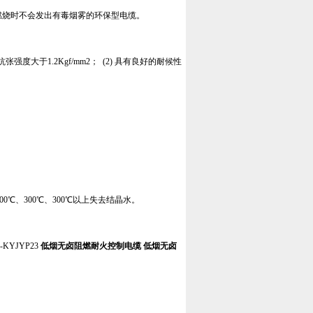
，燃烧时不会发出有毒烟雾的环保型电缆。
强度大于1.2Kgf/mm2； (2) 具有良好的耐候性
；
0℃、300℃、300℃以上失去结晶水。
-KYJYP23
低烟无卤阻燃耐火控制电缆
低烟无卤