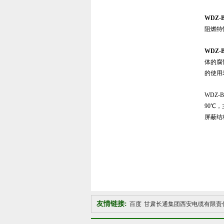
WDZ-
阻燃特
WDZ-
体的腐
的使用
WDZ-
90℃
屏蔽结
友情链接:
百度
甘肃长通集团西安电缆有限责