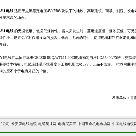
BYJ
电线
适用于交流额定电压450/750V及以下的地铁、高层建筑、商场、剧院、
性要求高的场合。
BYJ
电
线
的无卤低烟、低卤低烟特性，当火灾发生时，蔓延速度慢，烟浓度低，可见
蚀性小，也避免了对仪器设备的损害，低卤、无卤的特性，使得电缆材料在耐老化和
寿命。
BYJ电线产品执行标准GB9330-88 Q/WTL11-2003电缆额定电压UO/U:450/750V，交
，主要技术指标：电缆应经受环境温度下工频电压试验3kV，5min不击穿。 推荐弯曲
构的应不小于电缆外径的12倍。
发布单位：甘
任公司
长安牌电线电缆
电缆英才网
电缆买卖宝
中国五金机电市场网
中国电线电缆