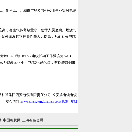
发电站、化学工厂、城市广场及其他公用事业等对电缆
度高，有害气体释放量小，便于人员撤离。燃烧气
耐紫外线及其它辐照性能大大提高，从而延长电缆
流聚烯烃UO/U为0.6/1KV电缆长期工作温度为:-20℃－
半径:无铠装应不小于电缆外径的6倍，有铠装或铜带
肃长通集团西安电缆有限责任公司-长安牌电线电缆
发布网址:
www.changtongdianlan.com(长通电缆)
网
中国橡胶网
上海有色金属