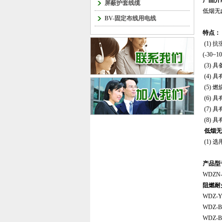
产品介
屏蔽护套线缆
低烟无
BV-固定布线用电线
特点：
(1) 
(-30~
(3) 
(4)
(5)
(6) 
(7)
(8)
低烟无
(1)
产品型
WDZN
阻燃耐
WDZ-Y
WDZ-
WDZ-B