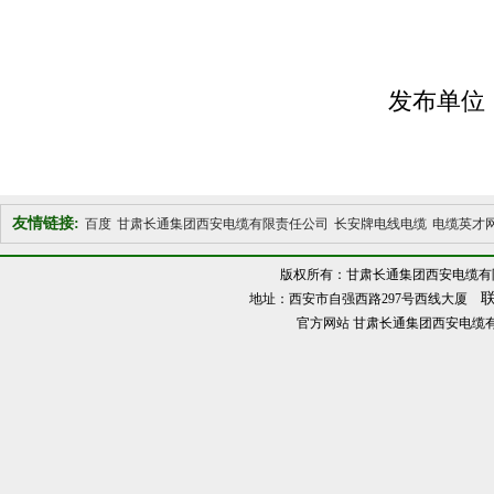
发布单位
友情链接:
百度
甘肃长通集团西安电缆有限责任公司
长安牌电线电缆
电缆英才
版权所有：甘肃长通集团西安电缆有
联
地址：西安市自强西路297号西线大厦
官方网站
甘肃长通集团西安电缆有