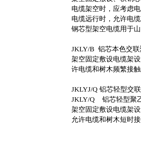
电缆架空时，应考虑电
电缆远行时，允许电缆
钢芯型架空电缆用于山
JKLY/B 铝芯本色
架空固定敷设电缆架设
许电缆和树木频繁接触
JKLYJ/Q 铝芯轻
JKLY/Q 铝芯轻型
架空固定敷设电缆架设
允许电缆和树木短时接