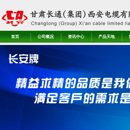
首页
公司概况
资讯中心
产品天地