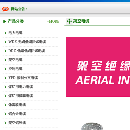
网站公告：
架空电缆
产品分类
+MORE
电力电缆
WDZ-无卤低烟阻燃电缆
DDZ-低烟低卤阻燃电缆
架空电缆
控制电缆
YFD-预制分支电缆
煤矿用电力电缆
煤矿用橡套电缆
像套软电线
铝合金电缆
架空铝绞线